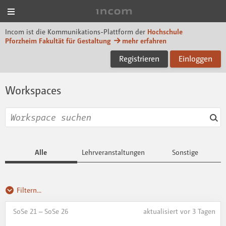
Menü
Incom Designpf
Incom ist die Kommunikations-Plattform der
Hochschule
Pforzheim Fakultät für Gestaltung
mehr erfahren
Registrieren
Einloggen
Workspaces
Alle
Lehrveranstaltungen
Sonstige
Filtern...
SoSe 21 – SoSe 26
aktualisiert vor 3 Tagen